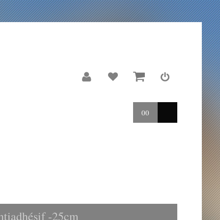
00
LE MOULIN
REPORTAGES
ntiadhésif -25cm