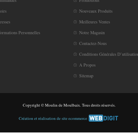
ommandes
Promotions
oirs
Nouveaux Produits
resses
Meilleures Ventes
ormations Personnelles
Notre Magasin
Contactez-Nous
Conditions Générales D’utilisatio
A Propos
Sitemap
Copyright © Moulin de Moulbaix. Tous droits réservés.
Création et réalisation de site ecommerce