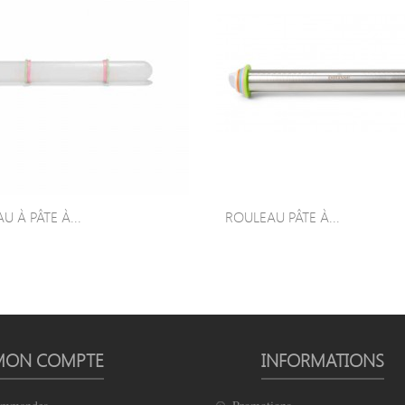
U À PÂTE À...
ROULEAU PÂTE À...
MON COMPTE
INFORMATIONS