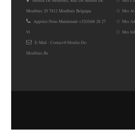
Moulin De Moulbaix, Rue Du Moulin De
Mes C
Moulbaix 20 7812 Moulbaix Belgique
Mes Av
Appelez-Nous Maintenant
+32(0)68 28 27
Mes Ad
91
Mes Inf
E-Mail :
Contact@moulin-De-
Moulbaix.be