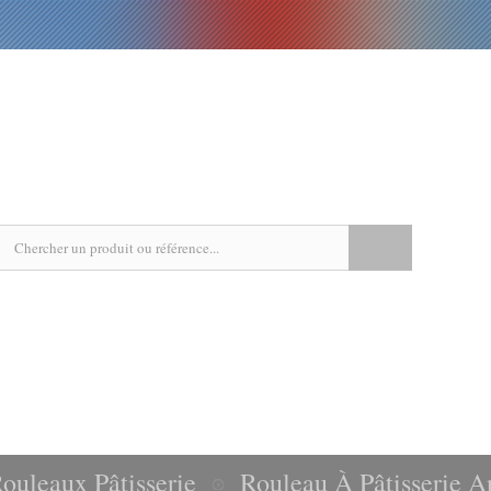
EPICERIE
LIVRES
RECETTES
AGENDA
ouleaux Pâtisserie
Rouleau À Pâtisserie A