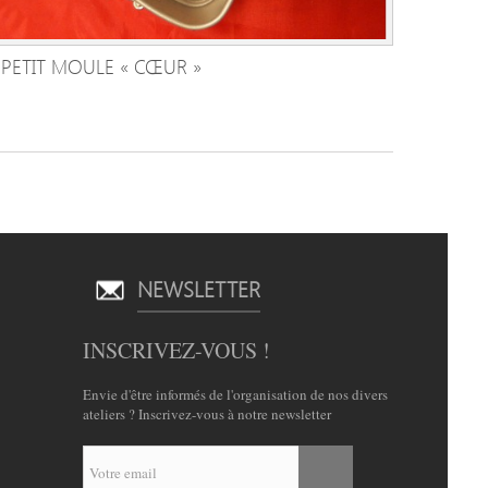
PETIT MOULE « CŒUR »
AJOUTER AU PANIER
NEWSLETTER
INSCRIVEZ-VOUS !
Envie d'être informés de l'organisation de nos divers
ateliers ? Inscrivez-vous à notre newsletter