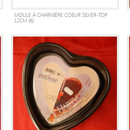
MOULE À CHARNIÈRE COEUR SILVER-TOP
AJOUTER AU PANIER
12CM (6)