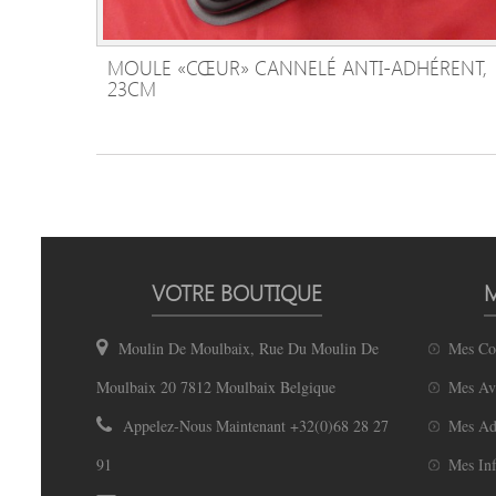
MOULE «CŒUR» CANNELÉ ANTI-ADHÉRENT,
AJOUTER AU PANIER
23CM
VOTRE BOUTIQUE
Moulin De Moulbaix, Rue Du Moulin De
Mes C
Moulbaix 20 7812 Moulbaix Belgique
Mes Av
Appelez-Nous Maintenant
+32(0)68 28 27
Mes Ad
91
Mes Inf