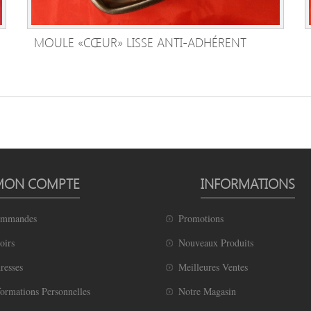
MOULE «CŒUR» LISSE ANTI-ADHÉRENT
AJOUTER AU PANIER
MON COMPTE
INFORMATIONS
ommandes
Promotions
oirs
Nouveaux Produits
resses
Meilleures Ventes
ormations Personnelles
Notre Magasin