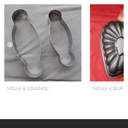
MOULE À COUGNOU...
MOULE «CŒUR»...