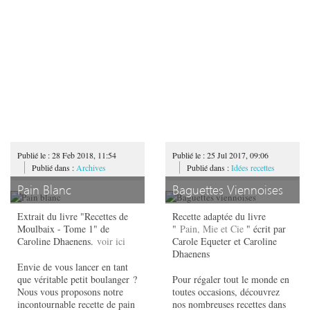
Publié le : 28 Feb 2018, 11:54
Publié le : 25 Jul 2017, 09:06
Publié dans :
Archives
Publié dans :
Idées recettes
Pain Blanc
Baguettes Viennoises
Extrait du livre "Recettes de
Recette adaptée du livre
Moulbaix - Tome 1" de
"
Pain, Mie et Cie
" écrit par
Caroline Dhaenens.
voir ici
Carole Equeter et Caroline
Dhaenens
Envie de vous lancer en tant
que véritable petit boulanger ?
Pour régaler tout le monde en
Nous vous proposons notre
toutes occasions, découvrez
incontournable recette de pain
nos nombreuses recettes dans