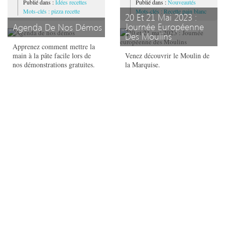
Publié dans :
Idées recettes
Publié dans :
Nouveautés
Mots-clés : pizza recette
Mots-clés : Recette pain blanc
20 Et 21 Mai 2023 :
Journée Européenne
Agenda De Nos Démos
Des Moulins
Apprenez comment mettre la
main à la pâte facile lors de
Venez découvrir le Moulin de
nos démonstrations gratuites.
la Marquise.