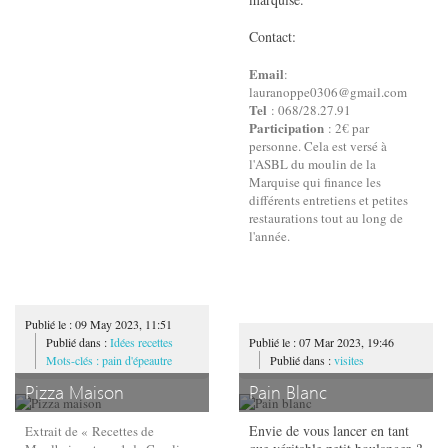
Contact:
Email
:
lauranoppe0306@gmail.com
Tel
: 068/28.27.91
Participation
: 2€ par
personne. Cela est versé à
l'ASBL du moulin de la
Marquise qui finance les
différents entretiens et petites
restaurations tout au long de
l'année.
Publié le : 09 May 2023, 11:51
Publié dans :
Idées recettes
Publié le : 07 Mar 2023, 19:46
Mots-clés : pain d'épeautre
Publié dans :
visites
Pizza Maison
Pain Blanc
Envie de vous lancer en tant
Extrait de « Recettes de