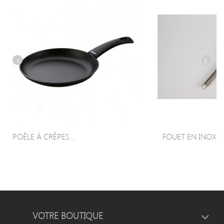
POÊLE À CRÊPES...
FOUET EN INOX
VOTRE BOUTIQUE