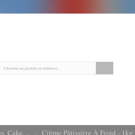
EPICERIE
LIVRES
RECETTES
AGENDA
s, Cake, ..
Crème Pâtissière À Froid - 1kg