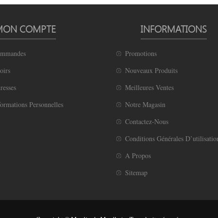
MON COMPTE
INFORMATIONS
ommandes
Promotions
oirs
Nouveaux Produits
resses
Meilleures Ventes
ormations Personnelles
Notre Magasin
Contactez-Nous
Conditions Générales D’utilisatio
A Propos
Sitemap