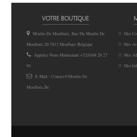
VOTRE BOUTIQUE
Moulin De Moulbaix, Rue Du Moulin De
Mes C
Moulbaix 20 7812 Moulbaix Belgique
Mes Av
Appelez-Nous Maintenant
+32(0)68 28 27
Mes Ad
91
Mes Inf
E-Mail :
Contact@moulin-De-
Moulbaix.be