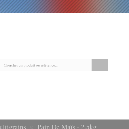
EPICERIE
LIVRES
RECETTES
AGENDA
ultigrains
Pain De Maïs - 2,5kg