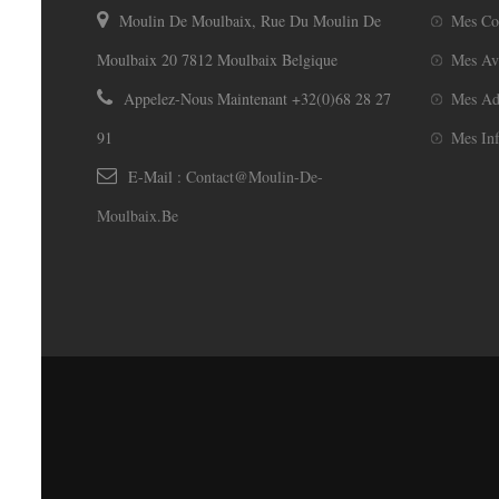
Moulin De Moulbaix, Rue Du Moulin De
Mes C
Moulbaix 20 7812 Moulbaix Belgique
Mes Av
Appelez-Nous Maintenant
+32(0)68 28 27
Mes Ad
91
Mes Inf
E-Mail :
Contact@moulin-De-
Moulbaix.be