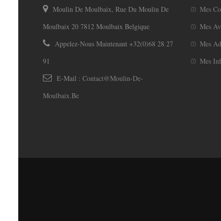
Moulin De Moulbaix, Rue Du Moulin De
Mes C
Moulbaix 20 7812 Moulbaix Belgique
Mes Av
Appelez-Nous Maintenant
+32(0)68 28 27
Mes Ad
91
Mes Inf
E-Mail :
Contact@moulin-De-
Moulbaix.be