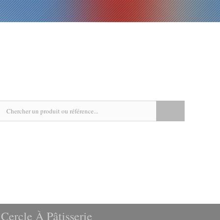
EPICERIE
LIVRES
RECETTES
AGENDA
 Cercle À Pâtisserie