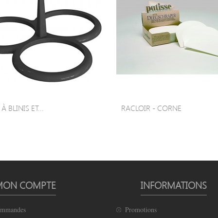
 BLINIS ET...
RACLOIR - CORNE
MON COMPTE
INFORMATIONS
ommandes
Promotions