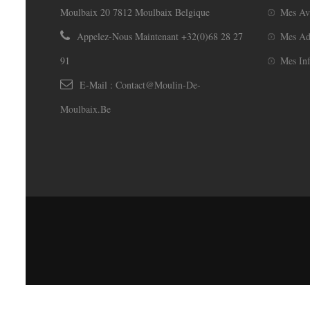
Moulbaix 20 7812 Moulbaix Belgique
Mes Av
Appelez-Nous Maintenant
+32(0)68 28 27
Mes Ad
91
Mes Inf
E-Mail :
Contact@moulin-De-
Moulbaix.be