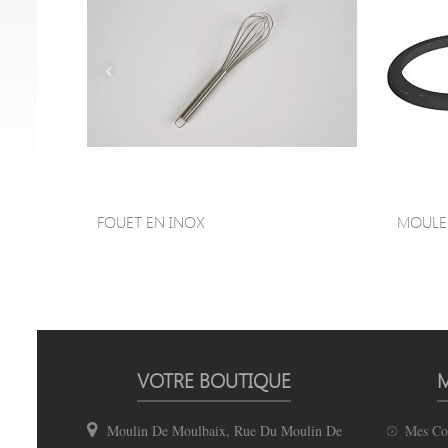
FOUET EN INOX
MOULE À
VOTRE BOUTIQUE
Moulin De Moulbaix, Rue Du Moulin De
Mes C