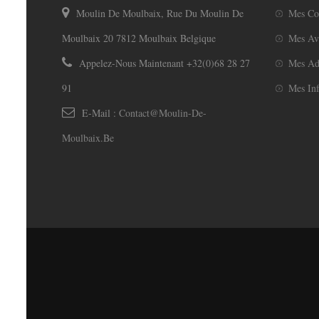
Moulin De Moulbaix, Rue Du Moulin De
Mes C
Moulbaix 20 7812 Moulbaix Belgique
Mes Av
Appelez-Nous Maintenant
+32(0)68 28 27
Mes Ad
91
Mes Inf
E-Mail :
Contact@moulin-De-
Moulbaix.be