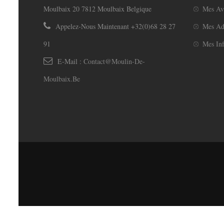
Moulbaix 20 7812 Moulbaix Belgique
Mes Av
Appelez-Nous Maintenant
+32(0)68 28 27
Mes Ad
91
Mes Inf
E-Mail :
Contact@moulin-De-
Moulbaix.be