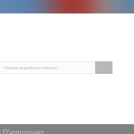
EPICERIE
LIVRES
RECETTES
AGENDA
 D'anniversaire