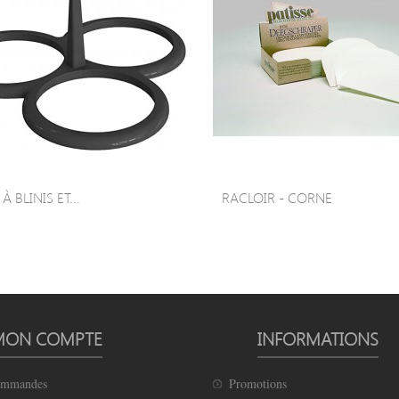
 BLINIS ET...
RACLOIR - CORNE
MON COMPTE
INFORMATIONS
ommandes
Promotions