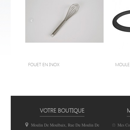
FOUET EN INOX
MOULE À
VOTRE BOUTIQUE
Moulin De Moulbaix, Rue Du Moulin De
Mes C